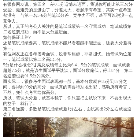
有很多网友说，第四名，差0.1分遗憾未进面，我说你可能比第三名好
受些，最难受的是进面了，分差太大，看起来有希望，其实一点希望
都没有，与第一名5-6分的笔试分差，竞争力不强，甚至可以说没一点
竞争力。
所以，真正的考公人关注的是笔试成绩第一名守雷成功，笔试成绩第
二名逆袭成功，而不是大分差进面。
如何保证上岸?
还是笔试成绩要高，笔试成绩不能只看着能不能进面，还要大分差得
第一。
有位网友正在备考省考面试，说非常焦虑，非常担忧。她笔试岗位第
一，笔试成绩比第二名高出5分。
5分是什么概念?甘肃总成绩笔面比为6:4，5分的笔试成绩，面试就要
超越7.5分，就是该生面试平平淡淡，面试分数偏低，得上84分，第二
名逆袭也要91.5分的高分。
而实际上，很多考生面试表现都一般，基本分数就在85分到87分之
间，要得到90分的高分，面试真的需要特别地出彩，感动所有考官，
不然，凭什么考官给你高分。
所以，笔试大分差，就基本稳了，你只需把面试说下来，不要出现大
的岔子，就行了。
第二名逆袭，多数是笔试成绩就差1分左右，面试高出2分左右就被逆
袭了。