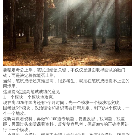
要稳定考公上岸，笔试成绩是关键，不仅仅是进面取得面试的敲门
砖，而是决定着你能否上岸。
当然，笔试成绩还真难提高，很多考生，就捆在笔试成绩提不上去的
困境里。
这里提3点提高笔试成绩的意见:
1.一个模块一个模块地攻克。
现在离2026年国考还有7个月时间，先一个模块一个模块地突破。
国考就6个模块，政治理论和常识需要日积月累，剩下的4个模块，一
个一个地攻。
先听网课看资料，再做50-100道专项题，复盘反思，找问题，找差
距，再回过头来听课看资料，反复复盘思考，保证80%的正确率再进
行下一个模块。