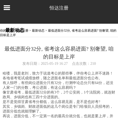
恒达注册
最新动态
你的位置：
恒达注册
>
最新动态
> 最低进面分32分, 省考这么容易进面? 别奢望, 咱的
目标是上岸
最低进面分32分, 省考这么容易进面? 别奢望, 咱
的目标是上岸
发布日期：2025-05-19 16:27 点击次数：210
哈喽，我是老刘，致力于说道考公的那些事，伴你考公上岸不迷路！
各地省考笔试成绩放榜，随之进面名单和最低进面分也公布。
有人惊呼，有些岗位进面分只有32分，行测申论总分只有64分，还没
人家一门的分数，考公进面，有这么容易吗？
像甘肃省考，最低进面32分的有3个，2个公安岗，1个法院岗，就连财
政局、乡镇岗也有三四十分进面的。
是不是觉得甘肃省考分都低，这么容易见面，是不是也好考?
其实，乡镇岗、财政进面低的这几个岗位是专门给项目人员招考的，
进面分低也就能理解了。
再说，进面分低，不一定第一名的最高分就分低，也就是要上岸，并